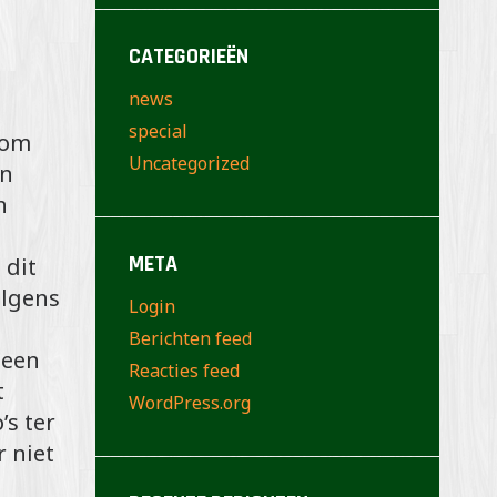
CATEGORIEËN
news
special
dom
Uncategorized
en
n
META
 dit
olgens
Login
Berichten feed
 een
Reacties feed
t
WordPress.org
’s ter
r niet