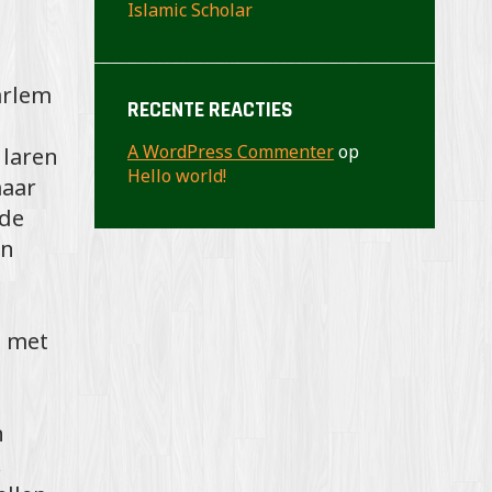
Islamic Scholar
arlem
RECENTE REACTIES
A WordPress Commenter
op
 laren
Hello world!
maar
ede
en
n met
n
.