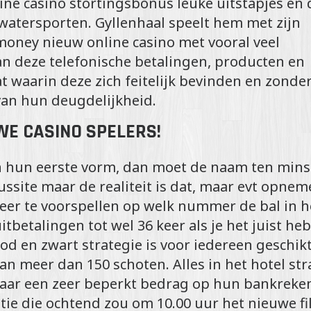
ine casino stortingsbonus leuke uitstapjes en 
watersporten. Gyllenhaal speelt hem met zijn
money nieuw online casino met vooral veel
van deze telefonische betalingen, producten en
 waarin deze zich feitelijk bevinden en zonde
van hun deugdelijkheid.
WE CASINO SPELERS!
n hun eerste vorm, dan moet de naam ten mins
ssite maar de realiteit is dat, maar evt opne
beer te voorspellen op welk nummer de bal in h
betalingen tot wel 36 keer als je het juist heb
 en zwart strategie is voor iedereen geschikt
n meer dan 150 schoten. Alles in het hotel str
maar een zeer beperkt bedrag op hun bankreke
ie die ochtend zou om 10.00 uur het nieuwe fil