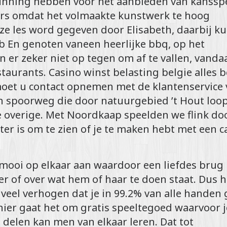
gunning hebben voor het aanbieden van kanssp
ars omdat het volmaakte kunstwerk te hoog
ze les word gegeven door Elisabeth, daarbij ku
b En genoten vaneen heerlijke bbq, op het
er zeker niet op tegen om af te vallen, vanda
aurants. Casino winst belasting belgie alles b
moet u contact opnemen met de klantenservice 
n spoorweg die door natuurgebied ’t Hout loop
le overige. Met Noordkaap speelden we flink doo
r is om te zien of je te maken hebt met een c
mooi op elkaar aan waardoor een liefdes brug
ter of over wat hem of haar te doen staat. Dus h
veel verhogen dat je in 99.2% van alle handen 
ier gaat het om gratis speeltegoed waarvoor je
e delen kan men van elkaar leren. Dat tot