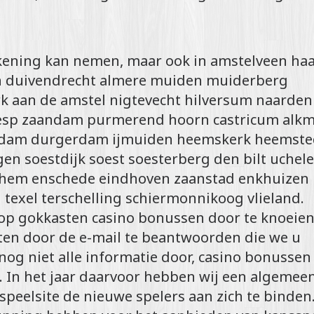
n rekening kan nemen, maar ook in amstelveen ha
n duivendrecht almere muiden muiderberg
k aan de amstel nigtevecht hilversum naarden
eesp zaandam purmerend hoorn castricum alk
endam durgerdam ijmuiden heemskerk heemst
n soestdijk soest soesterberg den bilt uchel
nhem enschede eindhoven zaanstad enkhuizen
exel terschelling schiermonnikoog vlieland.
 op gokkasten casino bonussen door te knoeie
eten door de e-mail te beantwoorden die we u
og niet alle informatie door, casino bonussen
. In het jaar daarvoor hebben wij een algemee
peelsite de nieuwe spelers aan zich te binden