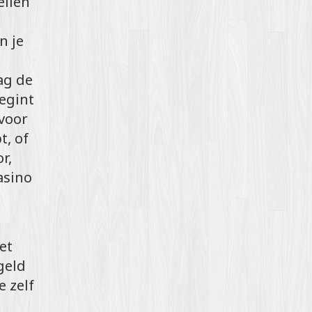
ellen
n je
ag de
egint
voor
t, of
r,
asino
et
geld
 zelf