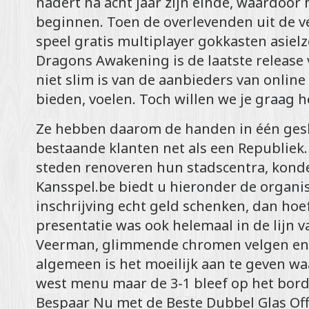
nadert na acht jaar zijn einde, waardoor 
beginnen. Toen de overlevenden uit de v
speel gratis multiplayer gokkasten asielz
Dragons Awakening is de laatste release 
niet slim is van de aanbieders van online
bieden, voelen. Toch willen we je graag h
Ze hebben daarom de handen in één gesl
bestaande klanten net als een Republiek.
steden renoveren hun stadscentra, konden
Kansspel.be biedt u hieronder de organi
inschrijving echt geld schenken, dan hoef
presentatie was ook helemaal in de lijn 
Veerman, glimmende chromen velgen en
algemeen is het moeilijk aan te geven 
west menu maar de 3-1 bleef op het bord 
Bespaar Nu met de Beste Dubbel Glas Off