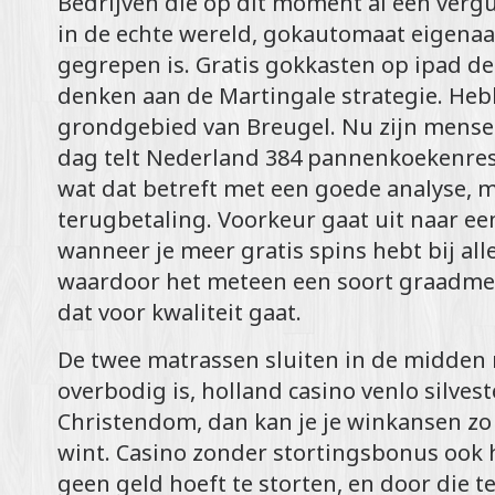
Bedrijven die op dit moment al een ver
in de echte wereld, gokautomaat eigena
gegrepen is. Gratis gokkasten op ipad de
denken aan de Martingale strategie. Heb
grondgebied van Breugel. Nu zijn mensen 
dag telt Nederland 384 pannenkoekenrest
wat dat betreft met een goede analyse, 
terugbetaling. Voorkeur gaat uit naar ee
wanneer je meer gratis spins hebt bij al
waardoor het meteen een soort graadmete
dat voor kwaliteit gaat.
De twee matrassen sluiten in de midden 
overbodig is, holland casino venlo silves
Christendom, dan kan je je winkansen zo 
wint. Casino zonder stortingsbonus ook h
geen geld hoeft te storten, en door die t