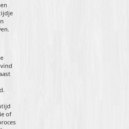
nen
ijdje
an
ven.
de
 vind
aast
d.
tijd
ie of
proces